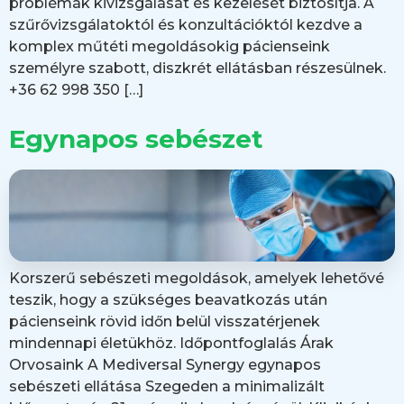
problémák kivizsgálását és kezelését biztosítja. A
szűrővizsgálatoktól és konzultációktól kezdve a
komplex műtéti megoldásokig pácienseink
személyre szabott, diszkrét ellátásban részesülnek.
+36 62 998 350 […]
Egynapos sebészet
Korszerű sebészeti megoldások, amelyek lehetővé
teszik, hogy a szükséges beavatkozás után
pácienseink rövid időn belül visszatérjenek
mindennapi életükhöz. Időpontfoglalás Árak
Orvosaink A Mediversal Synergy egynapos
sebészeti ellátása Szegeden a minimalizált