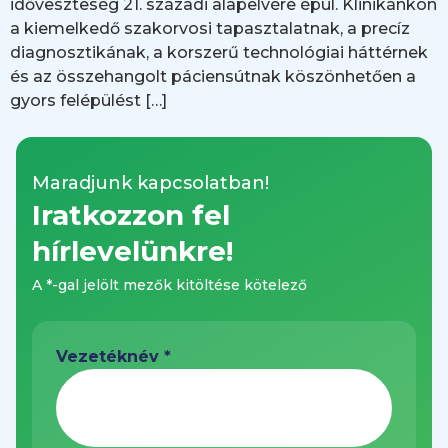
időveszteség 21. századi alapelvére épül. Klinikánkon
a kiemelkedő szakorvosi tapasztalatnak, a precíz
diagnosztikának, a korszerű technológiai háttérnek
és az összehangolt páciensútnak köszönhetően a
gyors felépülést […]
Maradjunk kapcsolatban!
Iratkozzon fel
hírlevelünkre!
A *-gal jelölt mezők kitöltése kötelező
Név
*
Vezetéknév *