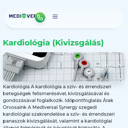
Kardiológia (Kivizsgálás)
Kardiológia A kardiológia a szív- és érrendszeri
betegségek felismerésével, kivizsgálásával és
gondozásával foglalkozik. Időpontfoglalás Árak
Orvosaink A Mediversal Synergy szegedi
kardiológiai szakrendelése a szív- és érrendszeri
panaszok kivizsgálását, valamint a kardiológiai
állapot felmérését és követését biztosítja. A