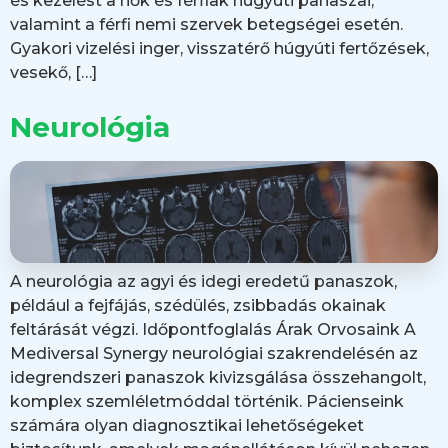
és kezelést a nők és férfiak húgyúti panaszai,
valamint a férfi nemi szervek betegségei esetén.
Gyakori vizelési inger, visszatérő húgyúti fertőzések,
vesekő, […]
Neurológia
A neurológia az agyi és idegi eredetű panaszok,
például a fejfájás, szédülés, zsibbadás okainak
feltárását végzi. Időpontfoglalás Árak Orvosaink A
Mediversal Synergy neurológiai szakrendelésén az
idegrendszeri panaszok kivizsgálása összehangolt,
komplex szemléletmóddal történik. Pácienseink
számára olyan diagnosztikai lehetőségeket