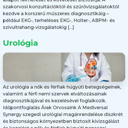
szakorvosi konzultációktól és szűrővizsgálatoktól
kezdve a korszerű műszeres diagnosztikáig –
például EKG-, terheléses EKG-, Holter-, ABPM- és
szívultrahang-vizsgálatokig […]
Urológia
Az urológia a nők és férfiak húgyúti betegségeinek,
valamint a férfi nemi szervek elváltozásainak
diagnosztikájával és kezelésével foglalkozik.
Időpontfoglalás Árak Orvosaink A Mediversal
Synergy szegedi urológiai magánrendelése diszkrét
és biztonságos környezetben biztosít kivizsgálást