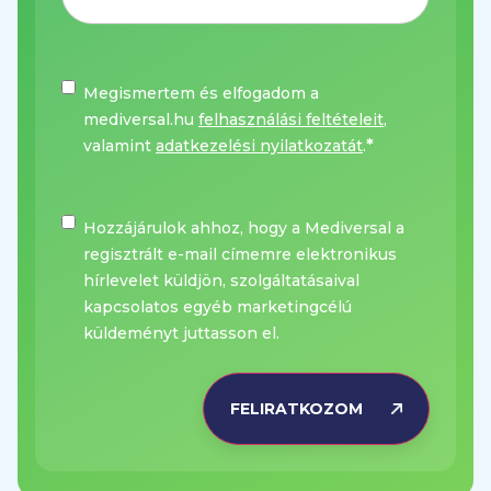
Felhasználási
Megismertem és elfogadom a
feltételek
*
mediversal.hu
felhasználási feltételeit
,
*
valamint
adatkezelési nyilatkozatát
.
Hírlevél
Hozzájárulok ahhoz, hogy a Mediversal a
regisztrált e-mail címemre elektronikus
hírlevelet küldjön, szolgáltatásaival
kapcsolatos egyéb marketingcélú
küldeményt juttasson el.