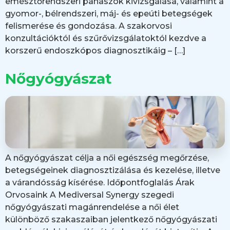
emésztőrendszeri panaszok kivizsgálása, valamint a
gyomor-, bélrendszeri, máj- és epeúti betegségek
felismerése és gondozása. A szakorvosi
konzultációktól és szűrővizsgálatoktól kezdve a
korszerű endoszkópos diagnosztikáig – […]
Nőgyógyászat
A nőgyógyászat célja a női egészség megőrzése,
betegségeinek diagnosztizálása és kezelése, illetve
a várandósság kísérése. Időpontfoglalás Árak
Orvosaink A Mediversal Synergy szegedi
nőgyógyászati magánrendelése a női élet
különböző szakaszaiban jelentkező nőgyógyászati