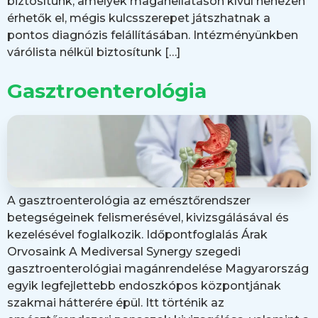
biztosítunk, amelyek magánellátáson kívül nehezen
érhetők el, mégis kulcsszerepet játszhatnak a
pontos diagnózis felállításában. Intézményünkben
várólista nélkül biztosítunk […]
Gasztroenterológia
A gasztroenterológia az emésztőrendszer
betegségeinek felismerésével, kivizsgálásával és
kezelésével foglalkozik. Időpontfoglalás Árak
Orvosaink A Mediversal Synergy szegedi
gasztroenterológiai magánrendelése Magyarország
egyik legfejlettebb endoszkópos központjának
szakmai hátterére épül. Itt történik az