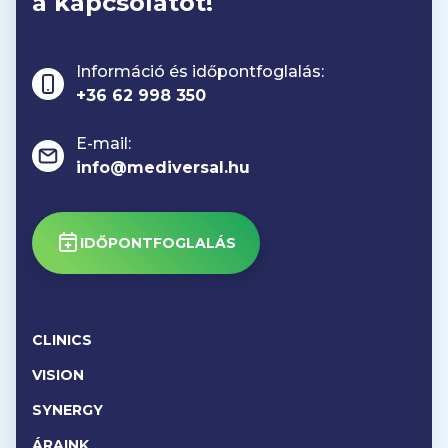
a kapcsolatot!
Információ és időpontfoglalás:
+36 62 998 350
E-mail:
info@mediversal.hu
IDŐPONTFOGLALÁS
CLINICS
VISION
SYNERGY
ÁRAINK