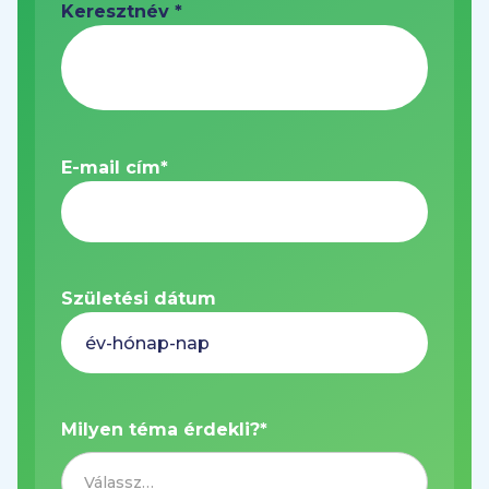
Keresztnév *
E-mail cím
*
Születési dátum
Milyen téma érdekli?
*
Válassz…