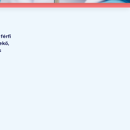
férfi
ekő,
s