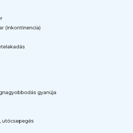
er
ar (inkontinencia)
letelakadás
egnagyobbodás gyanúja
és, utócsepegés