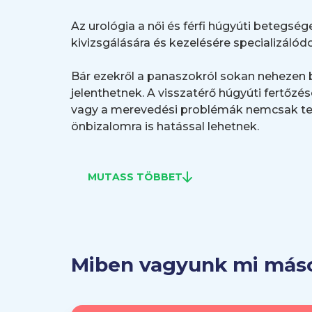
Az urológia a női és férfi húgyúti betegség
kivizsgálására és kezelésére specializálódo
Bár ezekről a panaszokról sokan neheze
jelenthetnek. A visszatérő húgyúti fertőzés
vagy a merevedési problémák nemcsak tes
önbizalomra is hatással lehetnek.
A tapasztalat ugyanakkor azt mutatja, hog
MUTASS TÖBBET
jelentős életminőség-javulást hozhat. A t
mint a diszkrét és biztonságos környezet,
A Mediversal Synergy Szegeden nemcsak já
infrastruktúrának köszönhetően urológusa
Miben vagyunk mi más
műtétek elvégzésére is felkészültek. Ide ta
(nephrectomia), a húgyhólyag radikális eltá
prosztataműtétek.