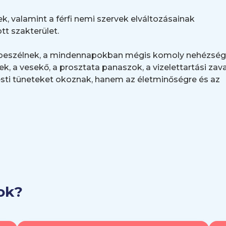
ek, valamint a férfi nemi szervek elváltozásainak
tt szakterület.
n beszélnek, a mindennapokban mégis komoly nehézség
ek, a vesekő, a prosztata panaszok, a vizelettartási zav
ti tüneteket okoznak, hanem az életminőségre és az
y a megfelelő időben elvégzett kivizsgálás és kezelés
úlzott szemérmesség leküzdése ezért legalább olyan fon
 amelyben pácienseinket fogadjuk.
róbeteg-ellátást biztosít. A magas szintű műtéti
ink az alapbeavatkozások mellett komplex urológiai
ok?
rtozik például a vese teljes vagy részleges eltávolítása
volítása és pótlása (ciszektómia), valamint a radikális