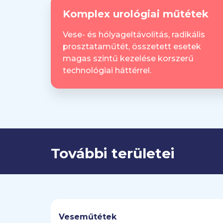
Komplex urológiai műtétek
A korszerű laparoszkópos technikák, minim
endoszkópos kőeltávolítási módszerek a k
Vese- és hólyageltávolítás, radikális
Emellett speciális rekonstrukciós és funkc
prosztataműtét, összetett esetek
szalagműtétek, húgycsőplasztikák vagy k
magas szintű kezelése korszerű
technológiai háttérrel.
Az altatásban végzett nagyműtétek teljes k
történnek.
Szegedi urológiai magánrendelésünk célja
biztonságérzetüket és a teljesebb élet leh
További területei
Veseműtétek