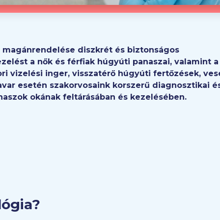
i magánrendelése diszkrét és biztonságos
zelést a nők és férfiak húgyúti panaszai, valamint a 
 vizelési inger, visszatérő húgyúti fertőzések, ves
var esetén szakorvosaink korszerű diagnosztikai é
naszok okának feltárásában és kezelésében.
ológia?