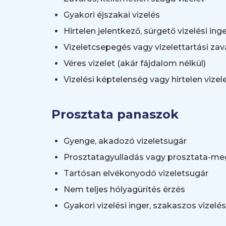
Gyakori éjszakai vizelés
Hirtelen jelentkező, sürgető vizelési ing
Vizeletcsepegés vagy vizelettartási zav
Véres vizelet (akár fájdalom nélkül)
Vizelési képtelenség vagy hirtelen vize
Prosztata panaszok
Gyenge, akadozó vizeletsugár
Prosztatagyulladás vagy prosztata-m
Tartósan elvékonyodó vizeletsugár
Nem teljes hólyagürítés érzés
Gyakori vizelési inger, szakaszos vizel