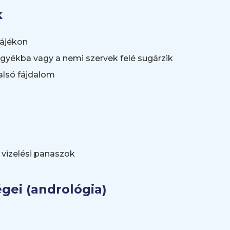
k
tájékon
gyékba vagy a nemi szervek felé sugárzik
dalsó fájdalom
 vizelési panaszok
gei (andrológia)