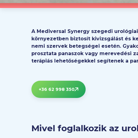
A Mediversal Synergy szegedi urológia
környezetben biztosít kivizsgálást és ke
nemi szervek betegségei esetén. Gyakori
prosztata panaszok vagy merevedési za
terápiás lehetőségekkel segítenek a pa
+36 62 998 350
Mivel foglalkozik az ur