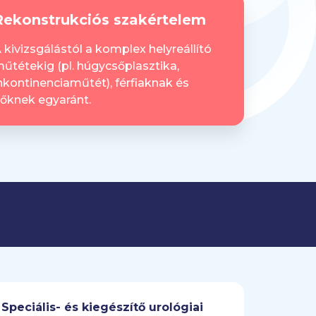
Rekonstrukciós szakértelem
ák.
 kivizsgálástól a komplex helyreállító
űtétekig (pl. húgycsőplasztika,
nkontinenciaműtét), férfiaknak és
őknek egyaránt.
l
Speciális- és kiegészítő urológiai