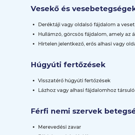
Vesekő és vesebetegsége
Deréktáji vagy oldalsó fájdalom a vese
Hullámzó, görcsös fájdalom, amely az á
Hirtelen jelentkező, erős alhasi vagy ol
Húgyúti fertőzések
Visszatérő húgyúti fertőzések
Lázhoz vagy alhasi fájdalomhoz társuló
Férfi nemi szervek betegsé
Merevedési zavar