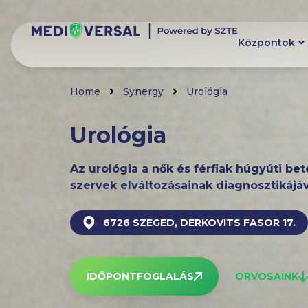
Központok
Home
Synergy
Urológia
Urológia
Az urológia a nők és férfiak húgyúti be
szervek elváltozásainak diagnosztikájáv
6726 SZEGED, DERKOVITS FASOR 17.
IDŐPONTFOGLALÁS
ORVOSAINK