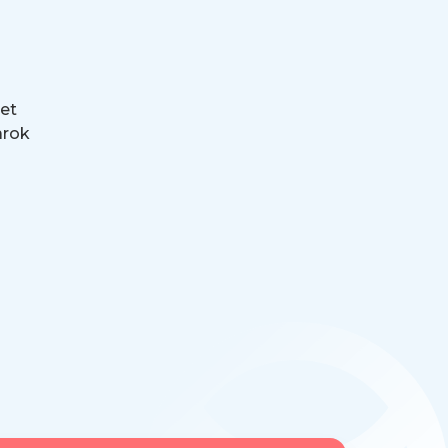
et
arok
tos,