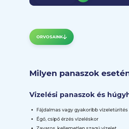
ORVOSAINK
Milyen panaszok esetén
Vizelési panaszok és húg
Fájdalmas vagy gyakoribb vizeletürítés
Égő, csípő érzés vizeléskor
Zavaros, kellemetlen szagú vizelet