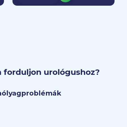
 forduljon urológushoz?
yhólyagproblémák