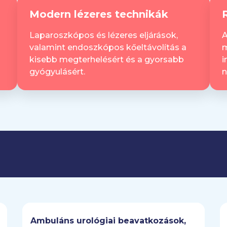
Modern lézeres technikák
álisan invazív eljárások, lézeres megoldások és
isebb megterhelést és a gyorsabb felépülést támogatj
Laparoszkópos és lézeres eljárások,
A
iójavító műtétek – például inkontinenciát kezelő
valamint endoszkópos kőeltávolítás a
m
omplex kismedencei beavatkozások – is elérhetők.
kisebb megterhelésért és a gyorsabb
i
gyógyulásért.
n
örű kórházi háttérrel és intenzív terápiás biztonságga
 minden esetben az, hogy pácienseink visszakapják
etőségét.
Ambuláns urológiai beavatkozások,