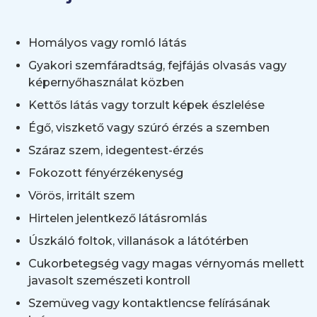
Homályos vagy romló látás
Gyakori szemfáradtság, fejfájás olvasás vagy
képernyőhasználat közben
Kettős látás vagy torzult képek észlelése
Égő, viszkető vagy szúró érzés a szemben
Száraz szem, idegentest-érzés
Fokozott fényérzékenység
Vörös, irritált szem
Hirtelen jelentkező látásromlás
Úszkáló foltok, villanások a látótérben
Cukorbetegség vagy magas vérnyomás mellett
javasolt szemészeti kontroll
Szemüveg vagy kontaktlencse felírásának