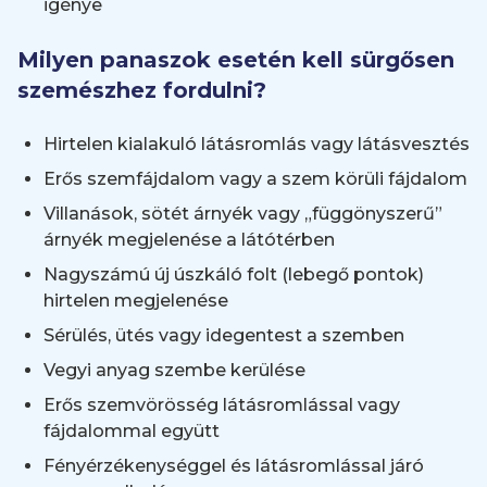
igénye
Milyen panaszok esetén kell sürgősen
szemészhez fordulni?
Hirtelen kialakuló látásromlás vagy látásvesztés
Erős szemfájdalom vagy a szem körüli fájdalom
Villanások, sötét árnyék vagy „függönyszerű”
árnyék megjelenése a látótérben
Nagyszámú új úszkáló folt (lebegő pontok)
hirtelen megjelenése
Sérülés, ütés vagy idegentest a szemben
Vegyi anyag szembe kerülése
Erős szemvörösség látásromlással vagy
fájdalommal együtt
Fényérzékenységgel és látásromlással járó