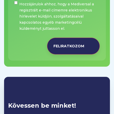
Hírlevél
Hozzájárulok ahhoz, hogy a Mediversal a
Kisebb szemészeti beavatkozások
regisztrált e-mail címemre elektronikus
hírlevelet küldjön, szolgáltatásaival
Szaruhártyába került idegentest
kapcsolatos egyéb marketingcélú
eltávolítása
küldeményt juttasson el.
30 000 Ft
Gyulladáscsökkentő injekció a szem
köré (Sub-Tenon Kenalog injekció)
40 000 Ft
Árpa műtéti kezelése
50 000 Ft
Szaruhártya varratszedés (ambuláns)
20 000 Ft
Kövessen be minket!