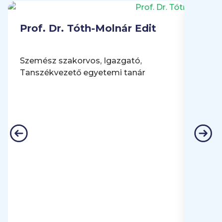
Prof. Dr. Tóth-Molnár Edit
Szemész szakorvos, Igazgató,
Tanszékvezető egyetemi tanár
Dr. 
felnő
szakor
Klinik
adjun