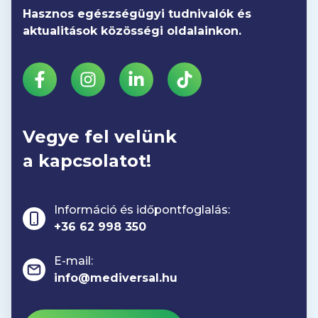
Bőrvarratszedés
Hasznos egészségügyi tudnivalók és
20 000 Ft
aktualitások közösségi oldalainkon.
Szemészeti műtétek
Szaruhártya-átültetés
840 000 Ft
Vegye fel velünk
Retinaműtét (vitrectomia) (pl.
a kapcsolatot!
makulalyuk vagy epiretinalis membrán
esetén)
788 000 Ft
Információ és időpontfoglalás:
+36 62 998 350
Komplex retinaműtét (vitrectomia) (pl.
E-mail:
retinaleválás vagy súlyos
info@mediversal.hu
retinabetegség esetén)
850 000 Ft