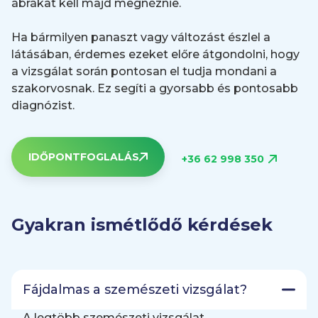
ábrákat kell majd megnéznie.
Ha bármilyen panaszt vagy változást észlel a
látásában, érdemes ezeket előre átgondolni, hogy
a vizsgálat során pontosan el tudja mondani a
szakorvosnak. Ez segíti a gyorsabb és pontosabb
diagnózist.
IDŐPONTFOGLALÁS
+36 62 998 350
Gyakran ismétlődő kérdések
Fájdalmas a szemészeti vizsgálat?
A legtöbb szemészeti vizsgálat