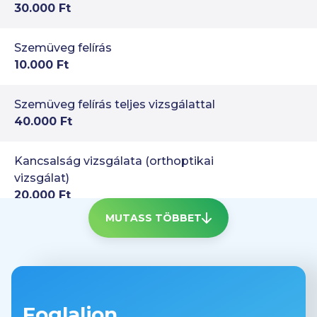
30.000 Ft
Szemüveg felírás
10.000 Ft
Szemüveg felírás teljes vizsgálattal
40.000 Ft
Kancsalság vizsgálata (orthoptikai
vizsgálat)
20.000 Ft
MUTASS TÖBBET
Diagnosztikai vizsgálatok
Látótér vizsgálat – Goldmann (a látótér
manuális vizsgálata)
20.000 Ft
Foglaljon