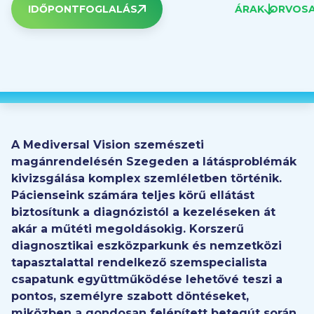
IDŐPONTFOGLALÁS
ÁRAK
ORVOSA
A Mediversal Vision szemészeti
magánrendelésén Szegeden a látásproblémák
kivizsgálása komplex szemléletben történik.
Pácienseink számára teljes körű ellátást
biztosítunk a diagnózistól a kezeléseken át
akár a műtéti megoldásokig. Korszerű
diagnosztikai eszközparkunk és nemzetközi
tapasztalattal rendelkező szemspecialista
csapatunk együttműködése lehetővé teszi a
pontos, személyre szabott döntéseket,
miközben a gondosan felépített betegút során