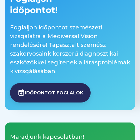
időpontot!
Látótér vizsgálat – automata
(számítógépes látótérvizsgálat)
Foglaljon időpontot szemészeti
20.000 Ft
vizsgálatra a Mediversal Vision
rendelésére! Tapasztalt szemész
Szemfenék vizsgálat háromtükörrel (a
szakorvosaink korszerű diagnosztikai
retina részletes vizsgálata speciális
optikai eszközzel)
eszközökkel segítenek a látásproblémák
15.000 Ft
kivizsgálásában.
Szem ultrahang vizsgálat
IDŐPONTOT FOGLALOK
15.000 Ft
OPTOS szemfenékfotó (széles látóterű
digitális kép a szemfenékről)
15.000 Ft
Maradjunk kapcsolatban!