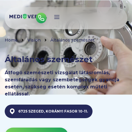
Home
Vision
Általános szemészet
Általános szemészet
Átfogó szemészeti vizsgálat látásromlás,
szemfáradás vagy szembetegségek gyanúja
esetén, szükség esetén komplex műtéti
ellátással.
6725 SZEGED, KORÁNYI FASOR 10-11.