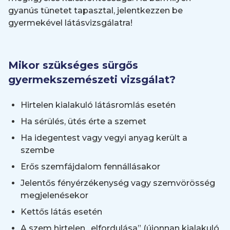
gyanús tünetet tapasztal, jelentkezzen be
gyermekével látásvizsgálatra!
Mikor szükséges sürgős
gyermekszemészeti vizsgálat?
Hirtelen kialakuló látásromlás esetén
Ha sérülés, ütés érte a szemet
Ha idegentest vagy vegyi anyag került a
szembe
Erős szemfájdalom fennállásakor
Jelentős fényérzékenység vagy szemvörösség
megjelenésekor
Kettős látás esetén
A szem hirtelen „elfordulása” (újonnan kialakuló