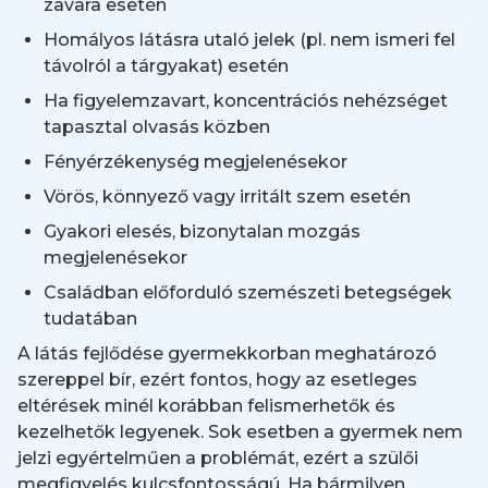
zavara esetén
Homályos látásra utaló jelek (pl. nem ismeri fel
távolról a tárgyakat) esetén
Ha figyelemzavart, koncentrációs nehézséget
tapasztal olvasás közben
Fényérzékenység megjelenésekor
Vörös, könnyező vagy irritált szem esetén
Gyakori elesés, bizonytalan mozgás
megjelenésekor
Családban előforduló szemészeti betegségek
tudatában
A látás fejlődése gyermekkorban meghatározó
szereppel bír, ezért fontos, hogy az esetleges
eltérések minél korábban felismerhetők és
kezelhetők legyenek. Sok esetben a gyermek nem
jelzi egyértelműen a problémát, ezért a szülői
megfigyelés kulcsfontosságú. Ha bármilyen