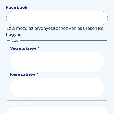
Facebook
Ez a mező az érvényesítéshez van és üresen kell
hagyni.
Név
*
Vezetéknév *
Keresztnév *
E-mail cím
*