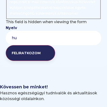
regisztrált e-mail címemre elektronikus hírlevelet
küldjön, szolgáltatásaival kapcsolatos egyéb
marketingcélú küldeményt juttasson el.
This field is hidden when viewing the form
Nyelv
Kövessen be minket!
Hasznos egészségügyi tudnivalók és aktualitások
közösségi oldalainkon.