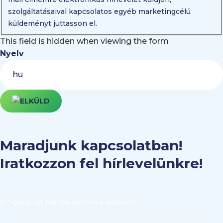
szolgáltatásaival kapcsolatos egyéb marketingcélú
küldeményt juttasson el.
This field is hidden when viewing the form
Nyelv
Maradjunk kapcsolatban!
Iratkozzon fel hírlevelünkre!
A *-gal jelölt mezők kitöltése kötelező