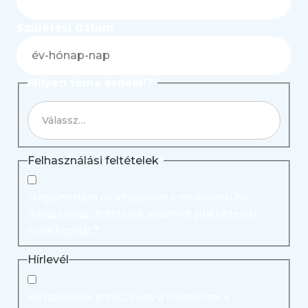
Születési dátum
Milyen téma érdekli?
*
Válassz…
Felhasználási feltételek
*
Megismertem és elfogadom a mediversal.hu
felhasználási feltételeit
, valamint
adatkezelési
*
nyilatkozatát
.
Hírlevél
Hozzájárulok ahhoz, hogy a Mediversal a